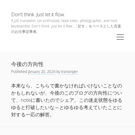
Don't think. Just let it flow.
A J2E translator, car enthusiast, book lover, photographer, and rock
keyboardist. Don't think, just let it flow. 「訳す」をベースとした言葉
のお仕事従事者。
open
menu
Sidebar
Life
Don't
今後の方向性
Popular Posts
think.
Published
January 20, 2026
by
transniper
Just
今後の方向性
let
本来なら、こちらで書かなければいけないことなの
it
かもしれないが、今後のこのブログの方向性につい
A Trip to Europe 2012 – Vol. 4 (Pisa and Firenze)
flow.
て、noteに書いたのでシェア。この迷走状態をゆる
Posts
ゆると打破したいな～とゆるゆる考えていたことに
対する一応の解答。