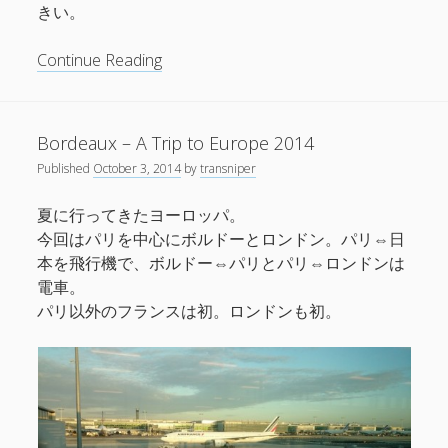
きい。
London
Continue Reading
–
A
trip
Bordeaux – A Trip to Europe 2014
to
Published
October 3, 2014
by
transniper
Europe
2014
夏に行ってきたヨーロッパ。
今回はパリを中心にボルドーとロンドン。パリ⇔日
本を飛行機で、ボルドー⇔パリとパリ⇔ロンドンは
電車。
パリ以外のフランスは初。ロンドンも初。