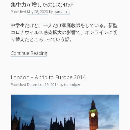
集中力が増したのはなぜか
Published
May 28, 2020
by
transniper
中学生だけど、一人だけ家庭教師をしている。新型
コロナウイルス感染拡大の影響で、オンラインに切
り替えたところ…っていう話。
集
Continue Reading
中
力
が
London – A trip to Europe 2014
増
Published
December 15, 2014
by
transniper
し
た
の
は
な
ぜ
か